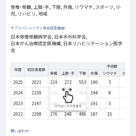
脊椎・脊髄, 上肢・手, 下肢, 外傷, リウマチ, スポーツ, 小
慶大整形タイムズ
児, リハビリ, 地域
Application Information
サブスペシャリティ学会認定施設：
募集要項
日本脊椎脊髄病学会, 日本手外科学会,
日本がん治療認定医機構, 日本リハビリテーション医学
会
News
お知らせ
手術数
年度
初診患者数
脊椎
上肢・手
下肢
外傷
リウマチ
スポー
instagram
2025
2021
219
272
553
190
3
107
利用規約・免責事項
2024
2159
226
277
468
194
8
88
プライバシーポリシー
2023
2147
236
262
496
191
3
82
スクロールできます
2022
2298
276
248
486
187
15
74
問い合わせ：