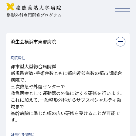
説明会
病院見学
済生会横浜市東部病院
Message
病院属性：
ご挨拶
都市型大型総合病院群
新規患者数・手術件数ともに都内近郊有数の都市部総合
Program
病院で、
三次救急や外傷センターで
- プログラム概要
救急医療として運動器の外傷に対する研修を行います。
- 研修の特徴
これに加えて、一般整形外科からサブスペシャルティ領
域まで
Affiliated Hospitals
基幹病院に準じた幅の広い研修を受けることが可能で
関連病院（専門研修連携施設）一覧
す。
Keio Ortho Times
研修可能領域：