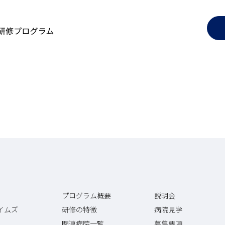
essage
拶
慶
rogram
プログラム概要
募
研修の特徴
filiated Hospitals
お
病院（専門研修連携施設）一覧
プログラム概要
説明会
イムズ
研修の特徴
病院見学
関連病院一覧
募集要項