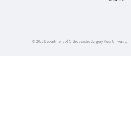
©
2026 Department of Orthopaedic Surgery Keio University