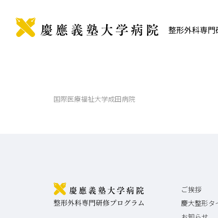
M
説明会
ご挨
病院見学
P
- 
- 
国際医療福祉大学成田病院
instagram
Af
利用規約・免責事項
プライバシーポリシー
関連
ご挨拶
慶大整形タ
お知らせ