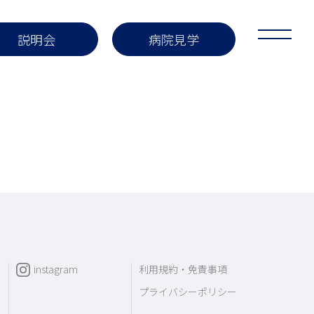
Keio Ortho Times
説明会
病院見学
大整形タイムズ
Application Information
集要項
News
知らせ
instagram
利用規約・免責事項
プライバシーポリシー